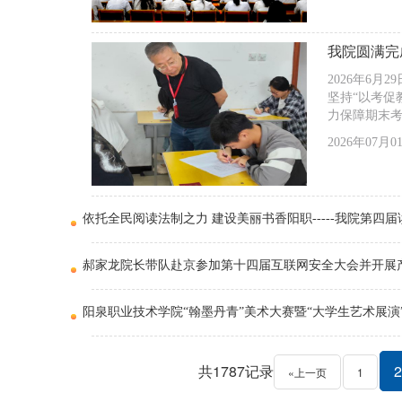
我院圆满完成
2026年6月
坚持“以考促
力保障期末
2026年07月0
依托全民阅读法制之力 建设美丽书香阳职-----我院第四
郝家龙院长带队赴京参加第十四届互联网安全大会并开展
阳泉职业技术学院“翰墨丹青”美术大赛暨“大学生艺术展演
共1787记录
2
«上一页
1